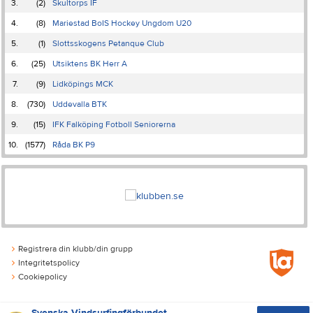
3.
(2)
Skultorps IF
4.
(8)
Mariestad BoIS Hockey Ungdom U20
5.
(1)
Slottsskogens Petanque Club
6.
(25)
Utsiktens BK Herr A
7.
(9)
Lidköpings MCK
8.
(730)
Uddevalla BTK
9.
(15)
IFK Falköping Fotboll Seniorerna
10.
(1577)
Råda BK P9
Registrera din klubb/din grupp
Integritetspolicy
Cookiepolicy