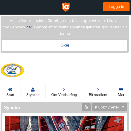
Logga in
Vi använder cookies för att ge dig bästa upplevelsen. Läs vår
cookiepolicy
här
. Genom att fortsätta använda tjänsten godkänner du
denna.
Okej
Svenska Vindsurfingförbundet
Start
Styrelse
Om Vindsurfing
Bli medlem
Mer
Nyheter
Klubbnyheter