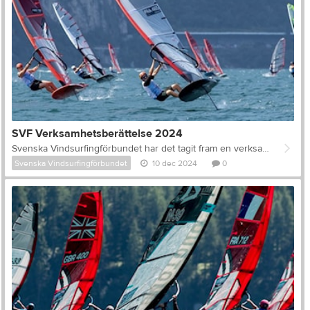
SVF Verksamhetsberättelse 2024
Svenska Vindsurfingförbundet har det tagit fram en verksamhetsberättelse för 2024 som innehåller information om ekonomi, medlemsantal och en sammanställning av tävlingar i Formula Foil, Speed och IQ Foil. Ni finner dokumentet här.
Svenska Vindsurfingförbundet
10 dec 2024
0