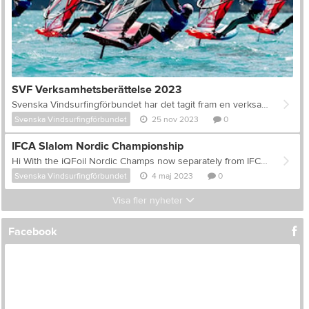
SVF Verksamhetsberättelse 2023
Svenska Vindsurfingförbundet har det tagit fram en verksamhetsberättelse för 2023 som innehåller information om ekonomi, medlemsantal och en sammanställning av tävlingar i Formula Foil, IQ Foil, Speed, Slalom och Long Distance. Ni finner dokumentet här.
Svenska Vindsurfingförbundet
25 nov 2023
0
IFCA Slalom Nordic Championship
Hi With the iQFoil Nordic Champs now separately from IFCA Slalom (which makes sense as I think very few sailors outside Denmark do both), we are suggesting to have an IFCA Slalom Nordic Championship in Hvide Sande June 17-18th 2023. The event will be organized by the same people who have organized the PWA events and IFCA World Championships previously (the guys behind WaterZ). I know this is very short notice but since we don’t have any other suggestions, I hope you can support this? Regards, Nikolaj
Svenska Vindsurfingförbundet
4 maj 2023
0
Visa fler nyheter
Facebook