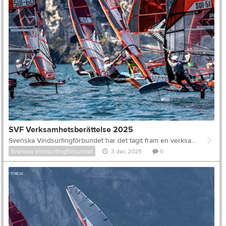
SVF Verksamhetsberättelse 2025
Svenska Vindsurfingförbundet har det tagit fram en verksamhetsberättelse för 2025 som innehåller information om ekonomi, medlemsantal och en sammanställning av tävlingar i Formula Foil, Speed och IQ Foil. Ni finner dokumentet här.
Svenska Vindsurfingförbundet
3 dec 2025
0