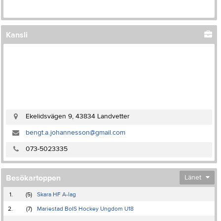
Kansli
Ekelidsvägen 9, 43834 Landvetter
bengt.a.johannesson@gmail.com
073-5023335
Besökartoppen
Länet
1.
(5)
Skara HF A-lag
2.
(7)
Mariestad BoIS Hockey Ungdom U18